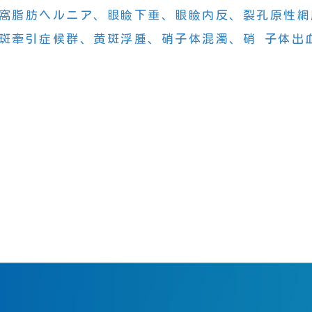
窩脂肪ヘルニア、眼瞼下垂、眼瞼内反、裂孔原性網
斑牽引症候群、黄斑浮腫、硝子体混濁、硝 子体出