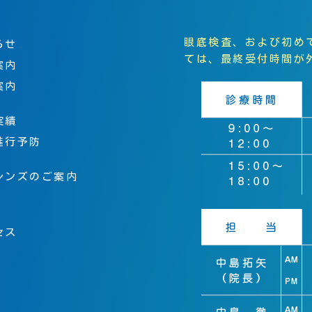
眼底検査、および初め
らせ
ては、最終受付時間が
案内
案内
実績
進行予防
レンズのご案内
セス