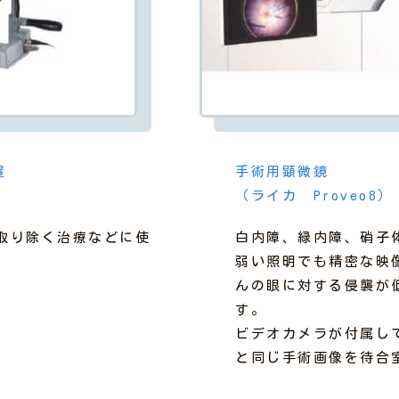
置
手術用顕微鏡
（ライカ Proveo8）
取り除く治療などに使
白内障、緑内障、硝子
弱い照明でも精密な映
んの眼に対する侵襲が
す。
ビデオカメラが付属し
と同じ手術画像を待合