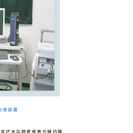
治療装置
さまざまな眼底疾患や緑内障